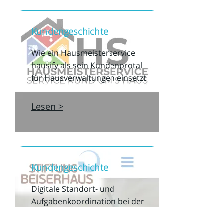
Kundengeschichte
Wie ein Hausmeisterservice
hausify als sein Kundenprotal
für Hausverwaltungen einsetzt
Lesen >
Kundengeschichte
Digitale Standort- und
Aufgabenkoordination bei der
Stiftung Beiserhaus mit hausify