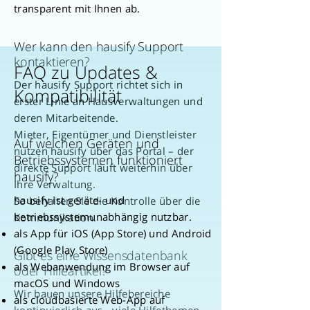
transparent mit Ihnen ab.
Wer kann den hausify Support
kontaktieren?
FAQ zu Updates &
Der hausify Support richtet sich in
Kompatibilität
erster Linie an Hausverwaltungen und
deren Mitarbeitende.
Mieter, Eigentümer und Dienstleister
Auf welchen Geräten und
nutzen hausify über das Portal – der
Betriebssystemen funktioniert
direkte Support läuft weiterhin über
hausify?
Ihre Verwaltung.
hausify ist geräte- und
So behalten Sie die Kontrolle über die
betriebssystemunabhängig nutzbar.
Kommunikation.
als App für iOS (App Store) und Android
(Google Play Store)
Gibt es eine Wissensdatenbank
als Webanwendung im Browser auf
oder Hilfeartikel?
macOS und Windows
Wir bauen unsere Hilfebereiche
als cloudbasierte Web-App auf