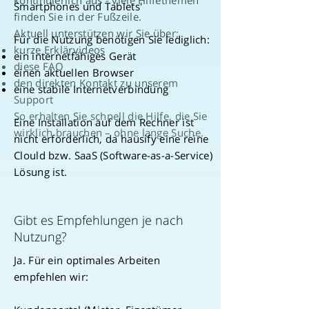
kontinuierlich aus - viele Hilfethemen
Smartphones und Tablets'
finden Sie in der Fußzeile.
Aktuell unterstützen wir Sie über:
Für die Nutzung benötigen Sie lediglich:
kurze Erklärvideos
ein internetfähiges Gerät
diese FAQ
einen aktuellen Browser
den direkten Kontakt zu unserem
eine stabile Internetverbindung
Support
So erhalten Sie schnell die Hilfe, die Sie
Eine Installation auf dem Rechner ist
wirklich brauchen – ohne lange Suche.
nicht erforderlich, da hausify eine reine
Clould bzw. SaaS (Software-as-a-Service)
Lösung ist.
Gibt es Empfehlungen je nach
Nutzung?
Ja. Für ein optimales Arbeiten
empfehlen wir: