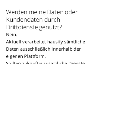
Werden meine Daten oder
Kundendaten durch
Drittdienste genutzt?
Nein.
Aktuell verarbeitet hausify sämtliche
Daten ausschließlich innerhalb der
eigenen Plattform.
Sollten zukünftig zusätzliche Dienste
notwendig werden, gilt für uns:
volle Transparenz
klare Information
Nutzung nur mit ausdrücklicher
Zustimmung unserer Kunden
Datenschutz ist für uns kein
Nebenprodukt, sondern ein
Grundprinzip.