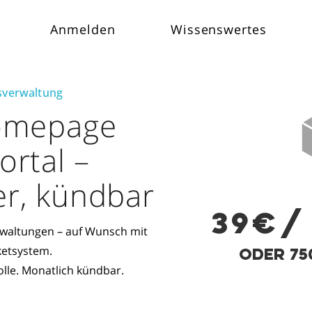
Anmelden
Wissenswertes
usverwaltung
omepage
rtal –
er, kündbar
39€/
rwaltungen – auf Wunsch mit
ketsystem.
oder 75
lle. Monatlich kündbar.