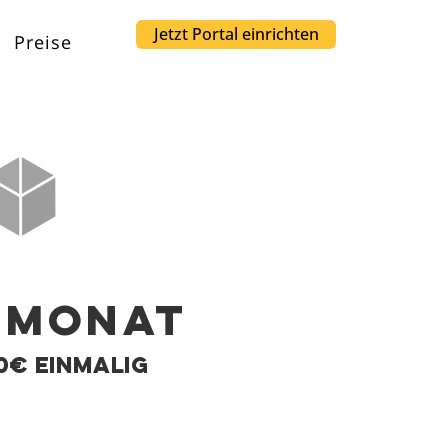
Jetzt Portal einrichten
Preise
 MonaT
0€ einmalig