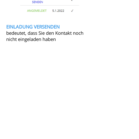
EINLADUNG VERSENDEN
bedeutet, dass Sie den Kontakt noch
nicht eingeladen haben
- hausify verschickt in diesem Zustand
keine E-Mail an Kontakte
ERNEUT VERSENDEN
bedeutet, dass Sie
den Kontakt eingeladen haben, die
Einladung aber noch nicht vom
Mieter/Eigentümer angenommen
wurde.
- hausify verschickt jetzt E-Mails bei
neuen Dokumenten und Aushängen. So
stellen Sie sicher, das alle Kunden
informiert sind, auch wenn sie sich noch
nicht im hausify-Portal angemeldet