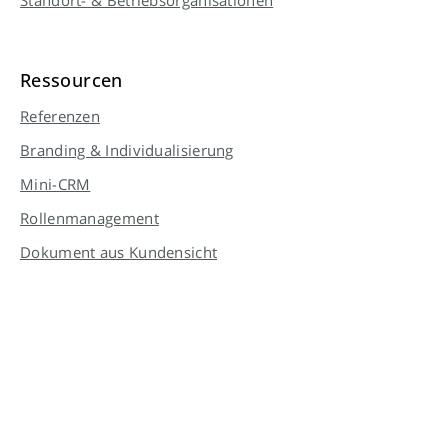
Ressourcen
Referenzen
Branding & Individualisierung
Mini-CRM
Rollenmanagement
Dokument aus Kundensicht
Nutzerquote erhöhen
Digitales schwarzes Brett
Unteraufgaben und externe Kontakte
Mehrere Admins einrichten
Download-Vorlagen